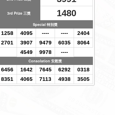
1480
3rd Prize 三獎
Special 特別獎
1258
4095
----
----
2404
2701
3907
9479
6035
8064
4549
9978
----
Consolation 安慰獎
6456
1642
7645
6292
0318
8351
4065
7113
4938
3505