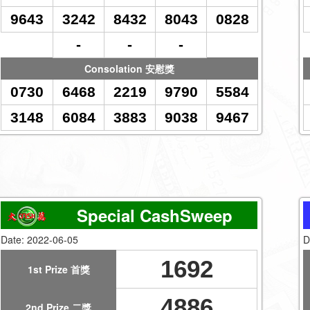
9643
3242
8432
8043
0828
-
-
-
Consolation 安慰獎
0730
6468
2219
9790
5584
3148
6084
3883
9038
9467
Special CashSweep
Date: 2022-06-05
D
1692
1st Prize 首獎
4886
2nd Prize 二獎