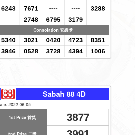
6243
7671
----
----
3288
2748
6795
3179
Consolation 安慰獎
5340
3021
0420
4723
8351
3946
0528
3728
4394
1006
Sabah 88 4D
ate: 2022-06-05
3877
1st Prize 首獎
3991
2nd Prize 二獎